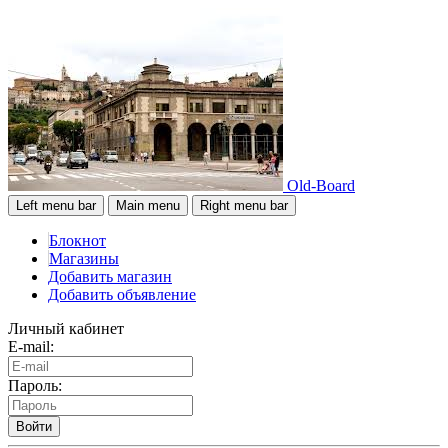
Old-Board
Left menu bar
Main menu
Right menu bar
Блокнот
Магазины
Добавить магазин
Добавить объявление
Личный кабинет
E-mail:
Пароль:
Войти