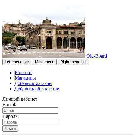
Old-Board
Left menu bar
Main menu
Right menu bar
Блокнот
Магазины
Добавить магазин
Добавить объявление
Личный кабинет
E-mail:
Пароль:
Войти