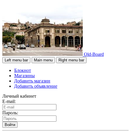
Old-Board
Left menu bar
Main menu
Right menu bar
Блокнот
Магазины
Добавить магазин
Добавить объявление
Личный кабинет
E-mail:
Пароль:
Войти