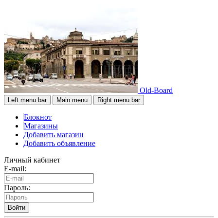
Old-Board
Left menu bar
Main menu
Right menu bar
Блокнот
Магазины
Добавить магазин
Добавить объявление
Личный кабинет
E-mail:
Пароль:
Войти