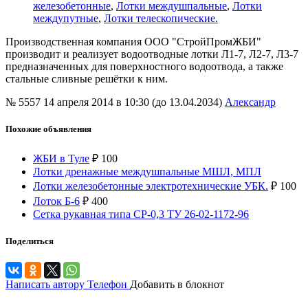
железобетонные
,
Лотки междушпальные
,
Лотки
междупутные
,
Лотки телескопические.
Производственная компания ООО "СтройПромЖБИ"
производит и реализует водоотводные лотки Л1-7, Л2-7, Л3-7
предназначенных для поверхностного водоотвода, а также
стальные сливные решётки к ним.
№ 5557
14 апреля 2014 в 10:30 (до 13.04.2034)
Александр
Похожие объявления
ЖБИ в Туле
₽
100
Лотки дренажные междушпальные МШЛ, МПЛ
Лотки железобетонные электротехнические УБК.
₽
100
Лоток Б-6
₽
400
Сетка рукавная типа СР-0,3 ТУ 26-02-1172-96
Поделиться
Написать автору
Телефон
Добавить в блокнот