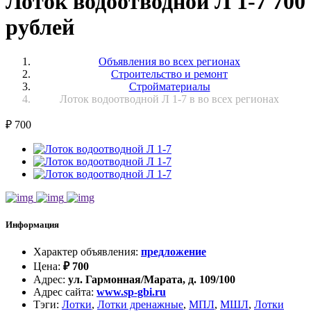
Лоток водоотводной Л 1-7 700
рублей
Объявления во всех регионах
Строительство и ремонт
Стройматериалы
Лоток водоотводной Л 1-7 в во всех регионах
₽
700
Информация
Характер объявления
:
предложение
Цена
:
₽
700
Адрес
:
ул. Гармонная/Марата, д. 109/100
Адрес сайта
:
www.sp-gbi.ru
Тэги
:
Лотки
,
Лотки дренажные
,
МПЛ
,
МШЛ
,
Лотки