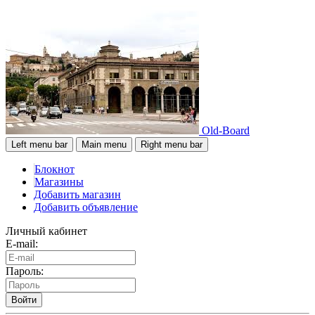
Old-Board
Left menu bar
Main menu
Right menu bar
Блокнот
Магазины
Добавить магазин
Добавить объявление
Личный кабинет
E-mail:
Пароль:
Войти