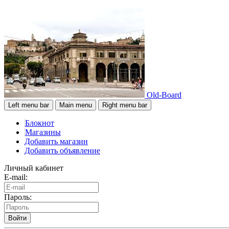
Old-Board
Left menu bar
Main menu
Right menu bar
Блокнот
Магазины
Добавить магазин
Добавить объявление
Личный кабинет
E-mail:
Пароль:
Войти