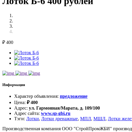
Лоток Б-6 400 рублей
₽
400
Информация
Характер объявления
:
предложение
Цена
:
₽
400
Адрес
:
ул. Гармонная/Марата, д. 109/100
Адрес сайта
:
www.sp-gbi.ru
Тэги
:
Лотки
,
Лотки дренажные
,
МПЛ
,
МШЛ
,
Лотки желе
Производственная компания ООО "СтройПромЖБИ" производит и 