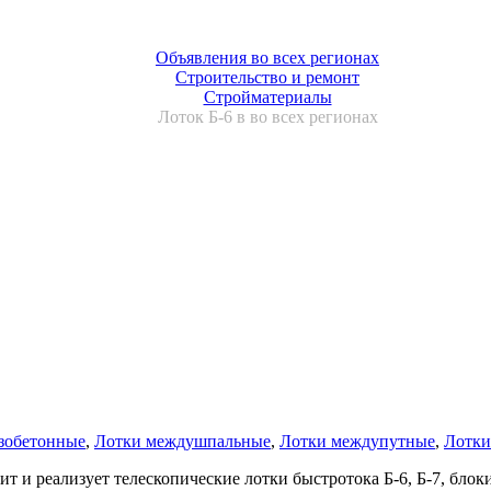
Объявления во всех регионах
Строительство и ремонт
Стройматериалы
Лоток Б-6 в во всех регионах
зобетонные
,
Лотки междушпальные
,
Лотки междупутные
,
Лотки
реализует телескопические лотки быстротока Б-6, Б-7, блоки у