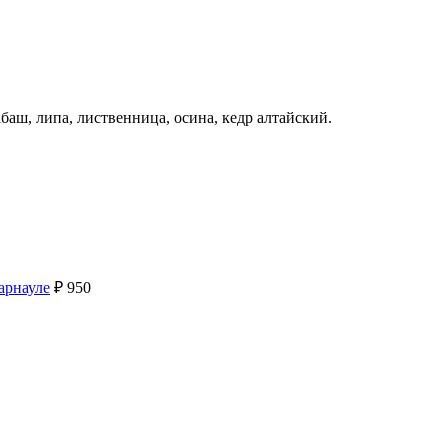
баш, липа, лиственница, осина, кедр алтайский.
арнауле
₽
950