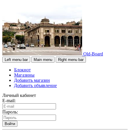
Old-Board
Left menu bar
Main menu
Right menu bar
Блокнот
Магазины
Добавить магазин
Добавить объявление
Личный кабинет
E-mail:
Пароль:
Войти